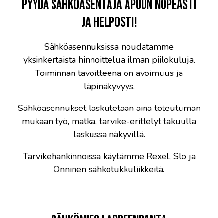
Pyydä sähköasentaja apuun nopeasti
ja helposti!
Sähköasennuksissa noudatamme
yksinkertaista hinnoittelua ilman piilokuluja.
Toiminnan tavoitteena on avoimuus ja
läpinäkyvyys.
Sähköasennukset laskutetaan aina toteutuman
mukaan työ, matka, tarvike-erittelyt takuulla
laskussa näkyvillä.
Tarvikehankinnoissa käytämme
Rexel
,
Slo
ja
Onninen
sähkötukkuliikkeitä.