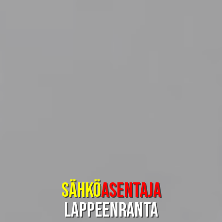
Sähkö
asentaja
Lappeenranta