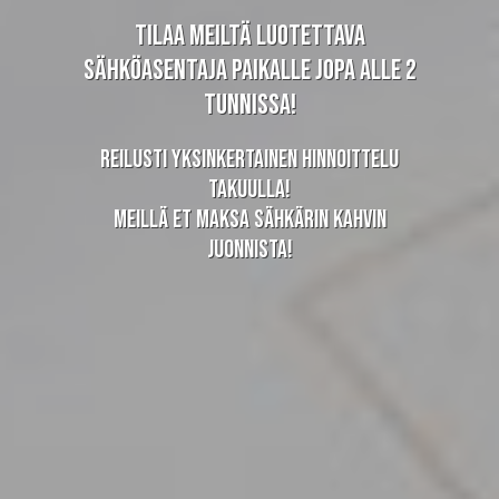
Tilaa meiltä luotettava
sähköasentaja paikalle jopa alle 2
tunnissa!
Reilusti yksinkertainen hinnoittelu
takuulla!
Meillä et maksa sähkärin kahvin
juonnista!